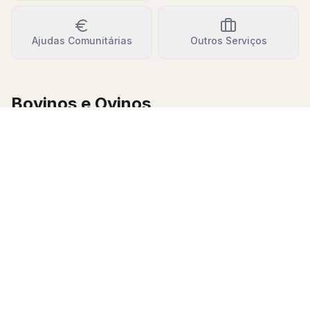
Ajudas Comunitárias
Outros Serviços
Bovinos e Ovinos
Serviços especializados para a gestão e
comercialização do seu efetivo.
Assistência Técnica Pecuária
Acompanhamento especializado para otimizar a
produção e saúde do seu efetivo.