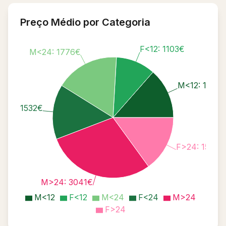
Preço Médio por Categoria
F<12: 1103€
M<24: 1776€
M<12: 1408
<24: 1532€
F>24: 1564€
M>24: 3041€
M<12
F<12
M<24
F<24
M>24
F>24