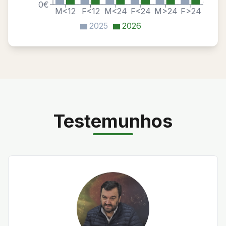
0€
M<12
F<12
M<24
F<24
M>24
F>24
2025
2026
Testemunhos