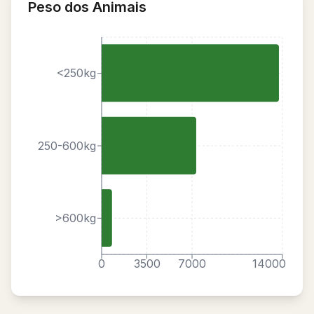
Peso dos Animais
<250kg
250-600kg
>600kg
0
3500
7000
14000