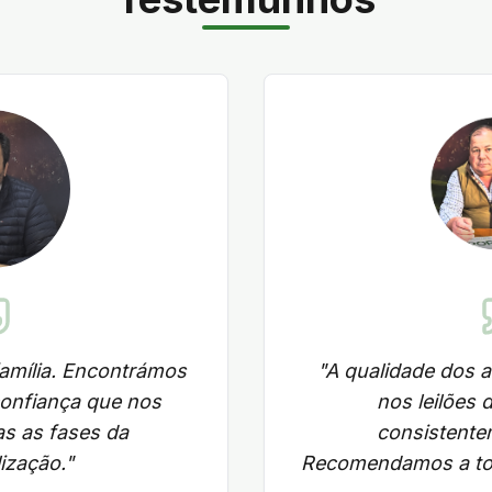
mília. Encontrámos
"
A qualidade dos 
confiança que nos
nos leilões
s as fases da
consistente
ização.
"
Recomendamos a to