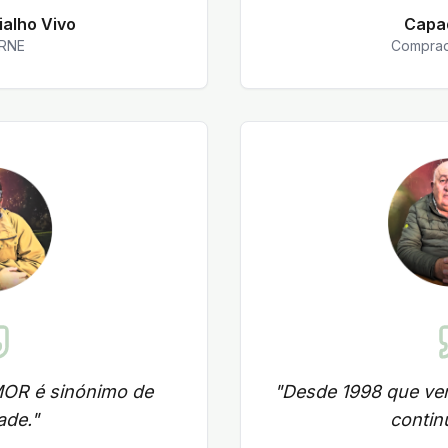
Fialho Vivo
Capa
ARNE
Comprad
OR é sinónimo de
"
Desde 1998 que v
ade.
"
continu