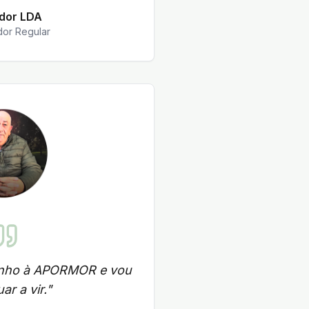
dor LDA
or Regular
enho à APORMOR e vou
ar a vir.
"