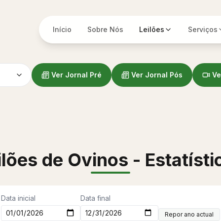
Início
Sobre Nós
Leilões
Serviços
Ver Jornal Pré
Ver Jornal Pós
Ve
ilões de Ovinos - Estatísti
Data inicial
Data final
Repor ano actual