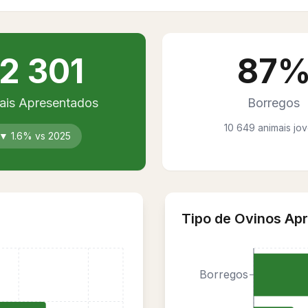
12 301
87
ais Apresentados
Borregos
10 649 animais jo
▼
1.6
% vs
2025
Tipo de Ovinos Ap
Borregos