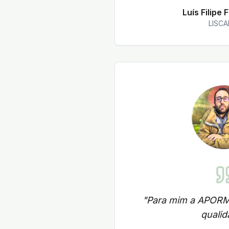
Luís Filipe 
LISC
"
Para mim a APORM
qualid