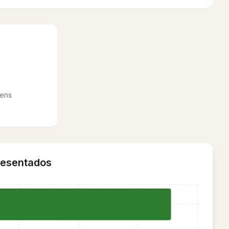
%
vens
resentados